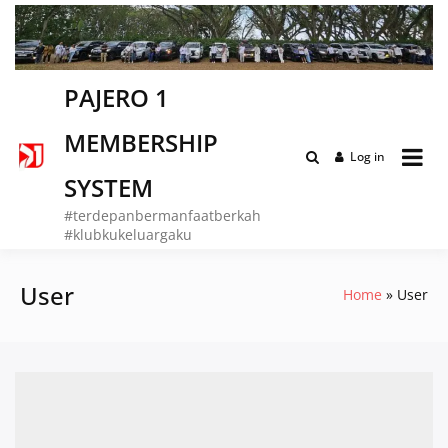
Skip
to
content
PAJERO 1
MEMBERSHIP
Log in
SYSTEM
#terdepanbermanfaatberkah
#klubkukeluargaku
User
Home
User