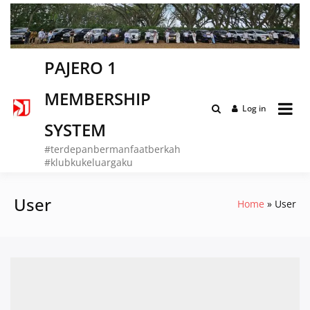
Skip
to
content
PAJERO 1
MEMBERSHIP
Log in
SYSTEM
#terdepanbermanfaatberkah
#klubkukeluargaku
User
Home
User