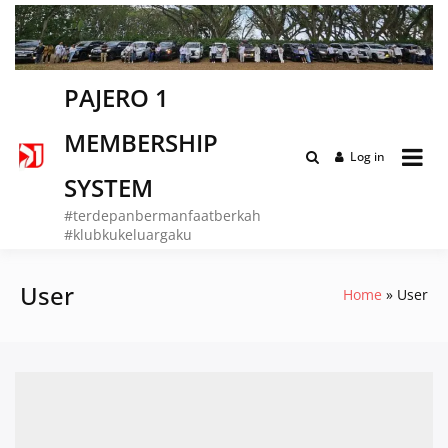
Skip
to
content
PAJERO 1
MEMBERSHIP
Log in
SYSTEM
#terdepanbermanfaatberkah
#klubkukeluargaku
User
Home
User